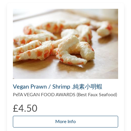
Vegan Prawn / Shrimp .純素小明蝦
PeTA VEGAN FOOD AWARDS (Best Faux Seafood)
£4.50
More Info