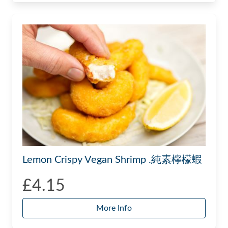
Lemon Crispy Vegan Shrimp .純素檸檬蝦
£4.15
More Info