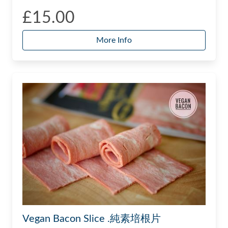
£15.00
More Info
Vegan Bacon Slice .純素培根片