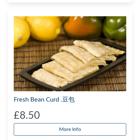
Fresh Bean Curd .豆包
£8.50
More Info