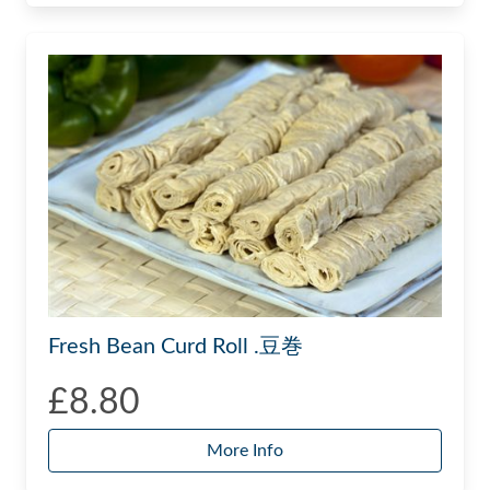
Fresh Bean Curd Roll .豆巻
£8.80
More Info